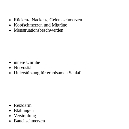
Schmerztherapie
Rücken-, Nacken-, Gelenkschmerzen
Kopfschmerzen und Migräne
Menstruationsbeschwerden
Stress und Erschöpfung
innere Unruhe
Nervosität
Unterstützung für erholsamen Schlaf
Verdauung
Reizdarm
Blähungen
Verstopfung
Bauchschmerzen