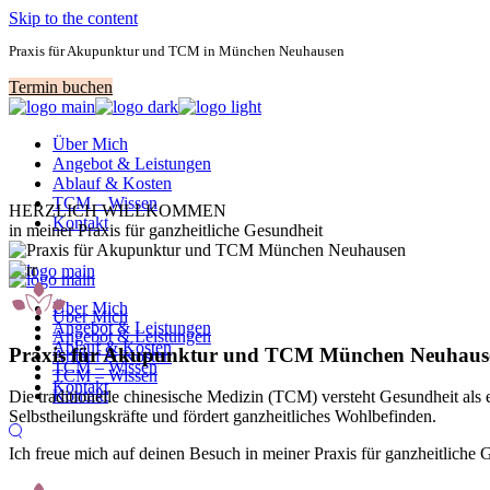
Skip to the content
Praxis für Akupunktur und TCM in München Neuhausen
Termin buchen
Über Mich
Angebot & Leistungen
Ablauf & Kosten
TCM – Wissen
HERZLICH WILLKOMMEN
Kontakt
in meiner Praxis für ganzheitliche Gesundheit
Über Mich
Über Mich
Angebot & Leistungen
Angebot & Leistungen
Ablauf & Kosten
Praxis für Akupunktur und TCM München Neuhaus
Ablauf & Kosten
TCM – Wissen
TCM – Wissen
Kontakt
Kontakt
Die traditionelle chinesische Medizin (TCM) versteht Gesundheit als
Selbstheilungskräfte und fördert ganzheitliches Wohlbefinden.
Ich freue mich auf deinen Besuch in meiner Praxis für ganzheitlic