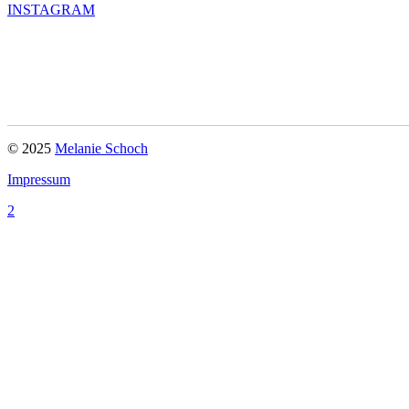
INSTAGRAM
© 2025
Melanie Schoch
Impressum
A:
B
lutenburgstraße 84, 80636 München
E:
praxis@melanie-schoch.de